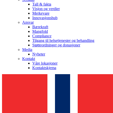
Tall & fakta
Visjon og verdier
Merkevare
Innovasjonshub
Ansvar
Bærekraft
Mangfold
Compliance
Tilgang til helsetjenester og behandling
Støtteordninger og donasjoner
Media
Nyheter
Kontakt
Våre lokasjoner
Kontaktskjema
Urinretensjon​
Selvkateterisering med deg og​
miljøet i fokus. Besøk våre sider for å ​
lære mer.​