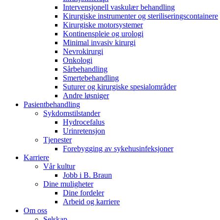
Intervensjonell vaskulær behandling
Kirurgiske instrumenter og steriliseringscontainere
Kirurgiske motorsystemer
Kontinenspleie og urologi
Minimal invasiv kirurgi
Nevrokirurgi
Onkologi
Sårbehandling
Produktkatalog​
Smertebehandling
Suturer og kirurgiske spesialområder
Finn produktene du leter etter. ​Besøk B. Brauns produktkatalog 
Andre løsniger
Pasientbehandling
Sykdomstilstander
Hydrocefalus
Urinretensjon
Innovasjonshub​
Tjenester
Forebygging av sykehusinfeksjoner
La oss drive innovasjon innen medisinsk ​teknologi sammen. Læ
Karriere
Vår kultur
Jobb i B. Braun
Dine muligheter
Dine fordeler
Arbeid og karriere
Om oss
Selskap