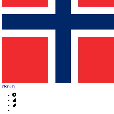
Kontakt
I dialog med B. Braun. Ta kontakt ​med oss.​
Norway