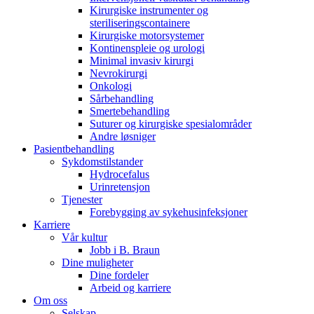
Kirurgiske instrumenter og
steriliseringscontainere
Kirurgiske motorsystemer
Kontinenspleie og urologi
Minimal invasiv kirurgi
Nevrokirurgi
Onkologi
Kontakt
Sårbehandling
Smertebehandling
I dialog med B. Braun. Ta kontakt ​med oss.​
Suturer og kirurgiske spesialområder
Andre løsniger
Pasientbehandling
Sykdomstilstander
Hydrocefalus
Urinretensjon
Tjenester
Forebygging av sykehusinfeksjoner
Karriere
Vår kultur
Jobb i B. Braun
Dine muligheter
Dine fordeler
Arbeid og karriere
Om oss
Selskap