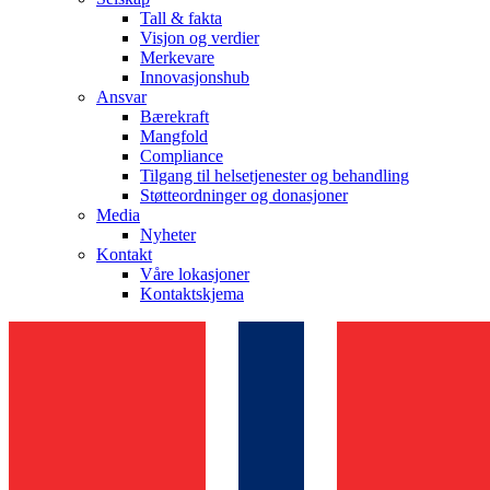
Tall & fakta
Visjon og verdier
Merkevare
Innovasjonshub
Ansvar
Bærekraft
Mangfold
Compliance
Tilgang til helsetjenester og behandling
Støtteordninger og donasjoner
Media
Nyheter
Kontakt
Våre lokasjoner
Kontaktskjema