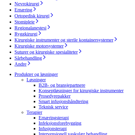
Kontakt
Nevrokirurgi
Ernæring
Ortopedisk kirurgi
Stomipleie
Regionalanestesi
Ryggkirurgi
Kirurgiske instrumenter og sterile kontainersystemer
Kirurgiske motorsystemer
Suturer og kirurgiske spesialiteter
Produktkatalog​
Sårbehandling
Finn produktene du leter etter. ​Besøk B. Brauns
Andre
produktkatalog for å​ se den komplette produktporteføljen.
Urinretensjon​
Produkter og løsninger
Løsninger
Selvkateterisering med deg og​
B2B- og bransjepartnere
Innovasjonshub​
miljøet i fokus. Besøk våre sider for å ​
Konseptløsninger for kirurgiske instrumenter
lære mer.​
Prosedyrepakker
La oss drive innovasjon innen medisinsk ​teknologi sammen.
Smart infusjonshåndtering
Lær mer om vår innovasjonshub og presenter din idé.​
Teknisk service
Terapier
Ernæringsterapi
Infeksjonsforebygging
Infusjonsterapi
Intervensjonell vaskulær behandling