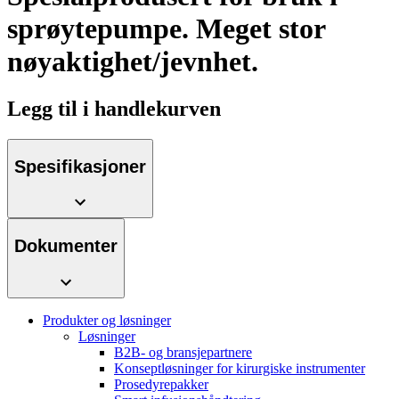
sprøytepumpe. Meget stor
nøyaktighet/jevnhet.
Legg til i handlekurven
Kontakt
I dialog med B. Braun. Ta kontakt ​med oss.​
Spesifikasjoner
Dokumenter
Produkter og løsninger
Løsninger
B2B- og bransjepartnere
Konseptløsninger for kirurgiske instrumenter
Prosedyrepakker