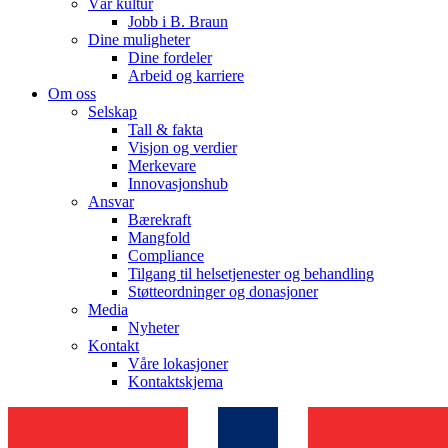
Vår kultur
Jobb i B. Braun
Dine muligheter
Dine fordeler
Arbeid og karriere
Om oss
Selskap
Tall & fakta
Visjon og verdier
Merkevare
Innovasjonshub
Ansvar
Bærekraft
Mangfold
Compliance
Tilgang til helsetjenester og behandling
Støtteordninger og donasjoner
Media
Nyheter
Kontakt
Våre lokasjoner
Kontaktskjema