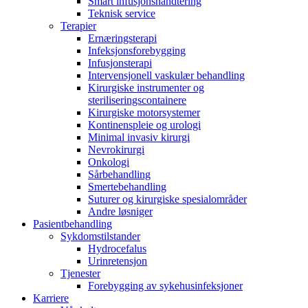
Smart infusjonshåndtering
Teknisk service
Terapier
Ernæringsterapi
Infeksjonsforebygging
Infusjonsterapi
Intervensjonell vaskulær behandling
Kirurgiske instrumenter og
steriliseringscontainere
Kirurgiske motorsystemer
Kontinenspleie og urologi
Minimal invasiv kirurgi
Nevrokirurgi
Onkologi
Sårbehandling
Smertebehandling
Suturer og kirurgiske spesialområder
Andre løsniger
Pasientbehandling
Sykdomstilstander
Hydrocefalus
Urinretensjon
Tjenester
Forebygging av sykehusinfeksjoner
Karriere