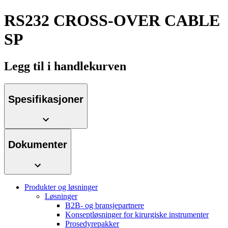
Kontakt
RS232 CROSS-OVER CABLE
SP
Legg til i handlekurven
Produktkatalog​
Spesifikasjoner
Finn produktene du leter etter. ​Besøk B. Brauns
produktkatalog for å​ se den komplette produktporteføljen.
Urinretensjon​
Selvkateterisering med deg og​
Dokumenter
Innovasjonshub​
miljøet i fokus. Besøk våre sider for å ​
lære mer.​
La oss drive innovasjon innen medisinsk ​teknologi sammen.
Lær mer om vår innovasjonshub og presenter din idé.​
Produkter og løsninger
Løsninger
B2B- og bransjepartnere
Konseptløsninger for kirurgiske instrumenter
Prosedyrepakker