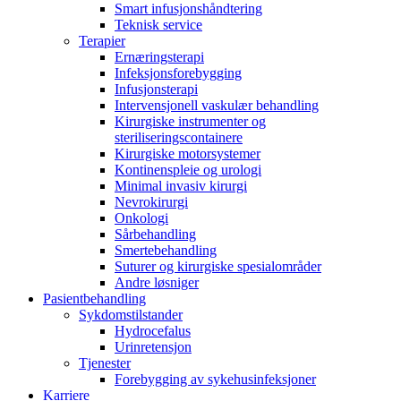
Smart infusjonshåndtering
Teknisk service
Terapier
Ernæringsterapi
Infeksjonsforebygging
Infusjonsterapi
Intervensjonell vaskulær behandling
Kontakt
Kirurgiske instrumenter og
steriliseringscontainere
I dialog med B. Braun. Ta kontakt ​med oss.​
Kirurgiske motorsystemer
Kontinenspleie og urologi
Minimal invasiv kirurgi
Nevrokirurgi
Onkologi
Sårbehandling
Smertebehandling
Suturer og kirurgiske spesialområder
Andre løsniger
Pasientbehandling
Sykdomstilstander
Hydrocefalus
Urinretensjon
Tjenester
Forebygging av sykehusinfeksjoner
Karriere