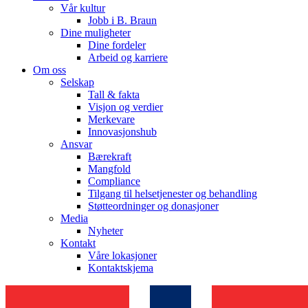
Vår kultur
Jobb i B. Braun
Dine muligheter
Dine fordeler
Arbeid og karriere
Om oss
Selskap
Tall & fakta
Visjon og verdier
Merkevare
Innovasjonshub
Ansvar
Bærekraft
Mangfold
Compliance
Tilgang til helsetjenester og behandling
Støtteordninger og donasjoner
Media
Nyheter
Kontakt
Våre lokasjoner
Kontaktskjema