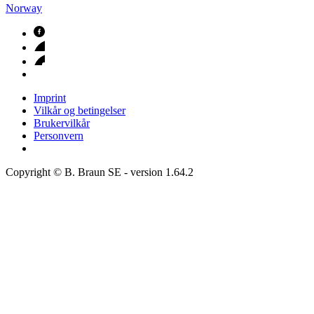
Norway
Imprint
Vilkår og betingelser
Brukervilkår
Personvern
Copyright © B. Braun SE
- version
1.64.2