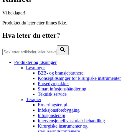
Kontakt
Vi beklager!
Produktet du leter etter finnes ikke.
Hva leter du etter?
Produktkatalog​
Finn produktene du leter etter. ​Besøk B. Brauns
Produkter og løsninger
produktkatalog for å​ se den komplette produktporteføljen.
Løsninger
Urinretensjon​
B2B- og bransjepartnere
Konseptløsninger for kirurgiske instrumenter
Selvkateterisering med deg og​
Prosedyrepakker
Innovasjonshub​
miljøet i fokus. Besøk våre sider for å ​
Smart infusjonshåndtering
lære mer.​
Teknisk service
La oss drive innovasjon innen medisinsk ​teknologi sammen.
Terapier
Lær mer om vår innovasjonshub og presenter din idé.​
Ernæringsterapi
Infeksjonsforebygging
Infusjonsterapi
Intervensjonell vaskulær behandling
Kirurgiske instrumenter og
steriliseringscontainere