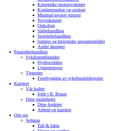
Kirurgiske motorsystemer
Kontinenspleie og urologi
Minimal invasiv kirurgi
Nevrokirurgi
Onkologi
Sårbehandling
Kontakt
Smertebehandling
Suturer og kirurgiske spesialområder
Andre løsniger
I dialog med B. Braun. Ta kontakt ​med oss.​
Pasientbehandling
Sykdomstilstander
Hydrocefalus
Urinretensjon
Tjenester
Forebygging av sykehusinfeksjoner
Karriere
Vår kultur
Jobb i B. Braun
Dine muligheter
Dine fordeler
Arbeid og karriere
Om oss
Selskap
Tall & fakta
Visjon og verdier