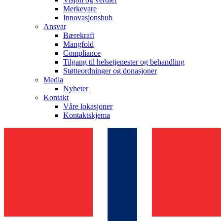
Merkevare
Innovasjonshub
Ansvar
Bærekraft
Mangfold
Compliance
Tilgang til helsetjenester og behandling
Støtteordninger og donasjoner
Media
Nyheter
Kontakt
Våre lokasjoner
Kontaktskjema