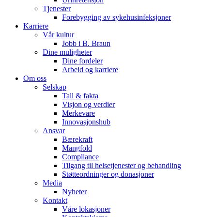
Tjenester
Forebygging av sykehusinfeksjoner
Karriere
Vår kultur
Jobb i B. Braun
Dine muligheter
Kontakt
Dine fordeler
Arbeid og karriere
Om oss
I dialog med B. Braun. Ta kontakt ​med oss.​
Selskap
Tall & fakta
Visjon og verdier
Merkevare
Innovasjonshub
Ansvar
Bærekraft
Mangfold
Compliance
Tilgang til helsetjenester og behandling
Støtteordninger og donasjoner
Media
Nyheter
Kontakt
Våre lokasjoner