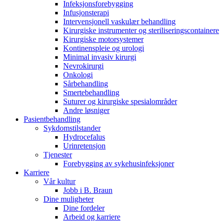
Infeksjonsforebygging
Infusjonsterapi
Intervensjonell vaskulær behandling
Kirurgiske instrumenter og steriliseringscontainere
Kirurgiske motorsystemer
Kontinenspleie og urologi
Minimal invasiv kirurgi
Nevrokirurgi
Onkologi
Sårbehandling
Smertebehandling
Suturer og kirurgiske spesialområder
Andre løsniger
Pasientbehandling
Sykdomstilstander
Hydrocefalus
Urinretensjon​
Urinretensjon
Tjenester
Selvkateterisering med deg og​
Forebygging av sykehusinfeksjoner
miljøet i fokus. Besøk våre sider for å ​
Karriere
lære mer.​
Vår kultur
Jobb i B. Braun
Dine muligheter
Dine fordeler
Arbeid og karriere