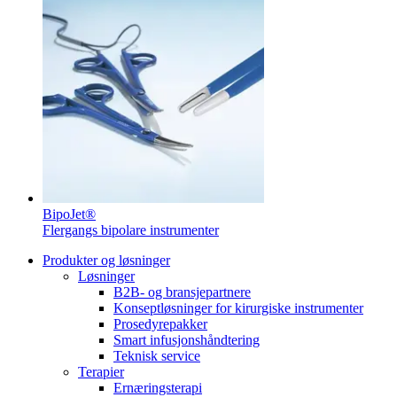
Produktkatalog​
Finn produktene du leter etter. ​Besøk B. Brauns produktkatalog 
BipoJet®
Flergangs bipolare instrumenter
Innovasjonshub​
Produkter og løsninger
Løsninger
La oss drive innovasjon innen medisinsk ​teknologi sammen. Læ
B2B- og bransjepartnere
Konseptløsninger for kirurgiske instrumenter
Prosedyrepakker
Smart infusjonshåndtering
Teknisk service
Terapier
Ernæringsterapi