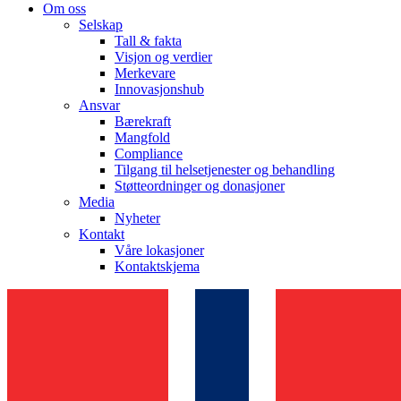
Om oss
Kontakt
Selskap
Tall & fakta
I dialog med B. Braun. Ta kontakt ​med oss.​
Visjon og verdier
Merkevare
Innovasjonshub
Ansvar
Bærekraft
Mangfold
Compliance
Tilgang til helsetjenester og behandling
Støtteordninger og donasjoner
Media
Nyheter
Kontakt
Våre lokasjoner
Kontaktskjema