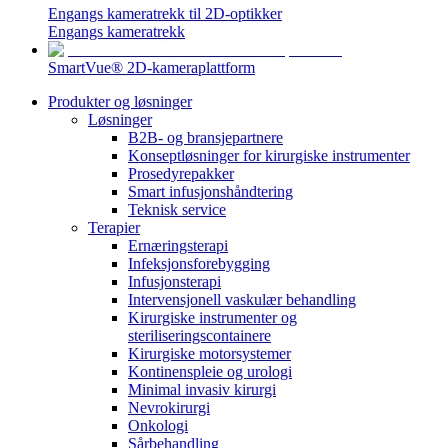
Engangs kameratrekk til 2D-optikker
Engangs kameratrekk
SmartVue® 2D-kameraplattform
Produkter og løsninger
Løsninger
Kontakt
B2B- og bransjepartnere
Konseptløsninger for kirurgiske instrumenter
I dialog med B. Braun. Ta kontakt ​med oss.​
Prosedyrepakker
Smart infusjonshåndtering
Teknisk service
Terapier
Ernæringsterapi
Infeksjonsforebygging
Infusjonsterapi
Intervensjonell vaskulær behandling
Kirurgiske instrumenter og
steriliseringscontainere
Kirurgiske motorsystemer
Kontinenspleie og urologi
Minimal invasiv kirurgi
Nevrokirurgi
Onkologi
Sårbehandling