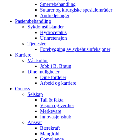
Smertebehandling
Suturer og kirurgiske spesialområder
Andre løsniger
Pasientbehandling
Sykdomstilstander
Hydrocefalus
Urinretensjon
Tjenester
Forebygging av sykehusinfeksjoner
Karriere
Vår kultur
Jobb i B. Braun
Dine muligheter
Dine fordeler
Arbeid og karriere
Om oss
Selskap
Tall & fakta
Visjon og verdier
Merkevare
Innovasjonshub
Ansvar
Bærekraft
Mangfold
Compliance