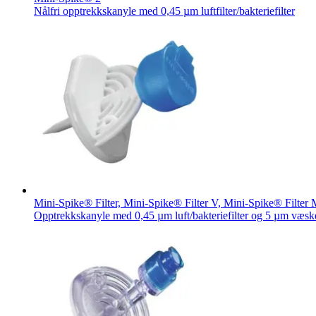
Nålfri opptrekkskanyle med 0,45 µm luftfilter/bakteriefilter
Produktkatalog​
Finn produktene du leter etter. ​Besøk B. Brauns produktkatalog 
Innovasjonshub​
Mini-Spike® Filter, Mini-Spike® Filter V, Mini-Spike® Filter 
Opptrekkskanyle med 0,45 µm luft/bakteriefilter og 5 µm væske/
La oss drive innovasjon innen medisinsk ​teknologi sammen. Læ