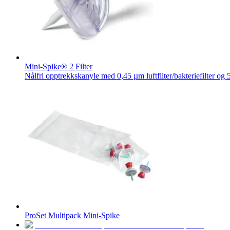
Mini-Spike® 2 Filter
Nålfri opptrekkskanyle med 0,45 µm luftfilter/bakteriefilter og 5
Urinretensjon​
Selvkateterisering med deg og​
miljøet i fokus. Besøk våre sider for å ​
lære mer.​
ProSet Multipack Mini-Spike