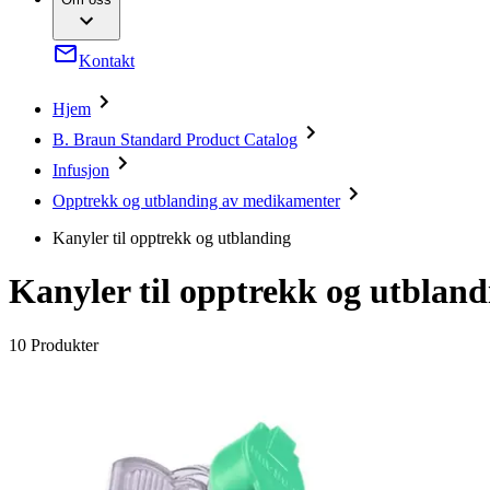
Intervensjonell vaskulær behandling
Dine muligheter
Mangfold
Kirurgiske instrumenter og steriliseringscontainere
Compliance
Kirurgiske motorsystemer
Tilgang til helsetjenester og behandling
Kontakt
Kontinenspleie og urologi
Støtteordninger og donasjoner
Minimal invasiv kirurgi
Nevrokirurgi
Hjem
Media
Onkologi
B. Braun Standard Product Catalog
Sårbehandling
Nyheter
Smertebehandling
Infusjon
Suturer og kirurgiske spesialområder
Kontakt
Andre løsniger
Opptrekk og utblanding av medikamenter
Våre lokasjoner
Løsninger
Kanyler til opptrekk og utblanding
Kontaktskjema
Selskap
Terapier
Kanyler til opptrekk og utbland
Ansvar
10
Produkter
Media
Kontakt