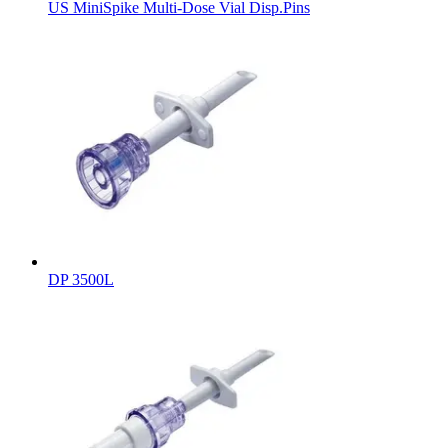
US MiniSpike Multi-Dose Vial Disp.Pins
Kontakt
I dialog med B. Braun. Ta kontakt ​med oss.​
DP 3500L