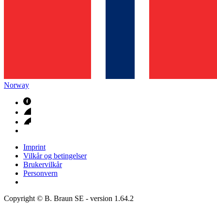
Norway
Imprint
Vilkår og betingelser
Brukervilkår
Personvern
Copyright © B. Braun SE
- version
1.64.2