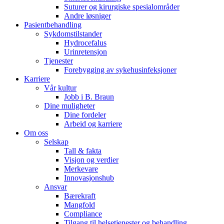
Suturer og kirurgiske spesialområder
Andre løsniger
Pasientbehandling
Sykdomstilstander
Hydrocefalus
Urinretensjon
Tjenester
Forebygging av sykehusinfeksjoner
Karriere
Vår kultur
Jobb i B. Braun
Dine muligheter
Dine fordeler
Arbeid og karriere
Om oss
Selskap
Tall & fakta
Visjon og verdier
Merkevare
Innovasjonshub
Ansvar
Bærekraft
Mangfold
Compliance
Tilgang til helsetjenester og behandling