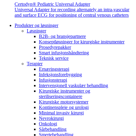
Certodyn® Pediatric Universal Adapter
Universal Adapter for recording alternately an intra-vascular
and surface ECG for positioning of central venous catheters
Produkter og løsninger
Løsninger
B2B- og bransjepartnere
Kontakt
Konseptløsninger for kirurgiske instrumenter
Prosedyrepakker
I dialog med B. Braun. Ta kontakt ​med oss.​
Smart infusjonshåndtering
Teknisk service
Terapier
Ernæringsterapi
Infeksjonsforebygging
Infusjonsterapi
Intervensjonell vaskulær behandling
Kirurgiske instrumenter og
steriliseringscontainere
Kirurgiske motorsystemer
Kontinenspleie og urologi
Minimal invasiv kirurgi
Nevrokirurgi
Onkologi
Sårbehandling
Smertebehandling