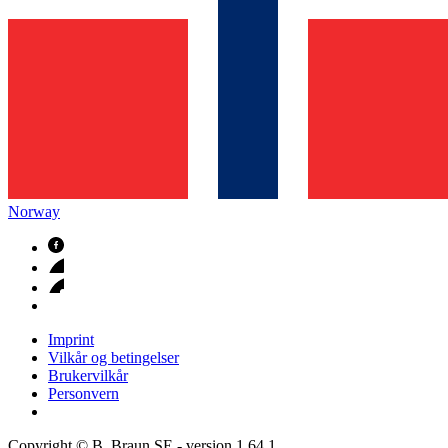
Norway
Imprint
Vilkår og betingelser
Brukervilkår
Personvern
Copyright © B. Braun SE
- version
1.64.1