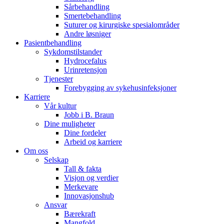
Sårbehandling
Smertebehandling
Suturer og kirurgiske spesialområder
Andre løsniger
Pasientbehandling
Sykdomstilstander
Hydrocefalus
Kontakt
Urinretensjon
Tjenester
I dialog med B. Braun. Ta kontakt ​med oss.​
Forebygging av sykehusinfeksjoner
Karriere
Vår kultur
Jobb i B. Braun
Dine muligheter
Dine fordeler
Arbeid og karriere
Om oss
Selskap
Tall & fakta
Visjon og verdier
Merkevare
Innovasjonshub
Ansvar
Bærekraft
Mangfold